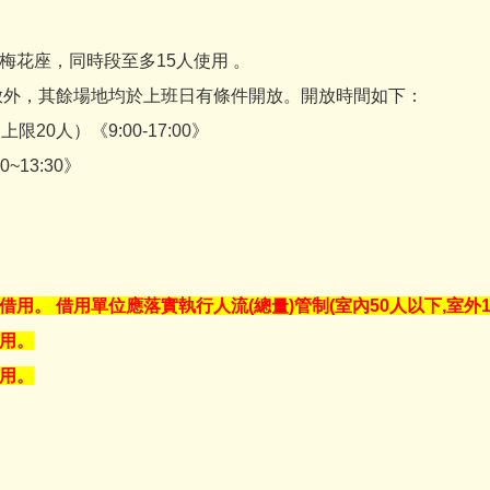
同時段至多15人使用 。
放外，其餘場地均於上班日有條件開放。開放時間如下：
《9:00-17:00》
3:30》
。 借用單位應落實執行人流(總量)管制(室內50人以下,室外
用。
用。