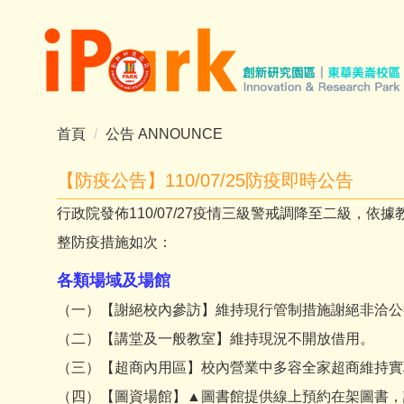
跳
到
主
要
內
容
首頁
公告 ANNOUNCE
區
【防疫公告】110/07/25防疫即時公告
行政院發佈110/07/27疫情三級警戒調降至二級
整防疫措施如次：
各類場域及場館
（一）【謝絕校內參訪】維持現行管制措施謝絕非洽公
（二）【講堂及一般教室】維持現況不開放借用。
（三）【超商內用區】校內營業中多容全家超商維持實
（四）【圖資場館】▲圖書館提供線上預約在架圖書，