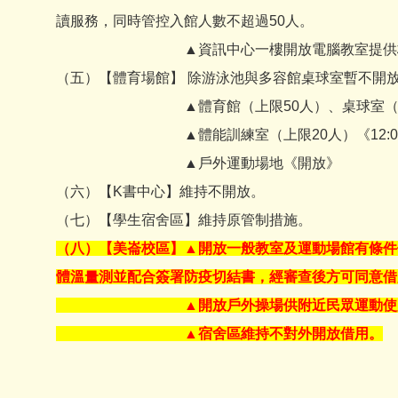
讀服務，同時管控入館人數不超過50人。
▲資訊中心一樓開放電腦教室提供梅花座，
（五）【體育場館】 除游泳池與多容館桌球室暫不開
▲體育館（上限50人）、桌球室（上限20人）
▲體能訓練室（上限20人）《12:00~1
▲戶外運動場地《開放》
（六）【K書中心】維持不開放。
（七）【學生宿舍區】維持原管制措施。
（八）【美崙校區】▲開放一般教室及運動場館有條件借用
體溫量測並配合簽署防疫切結書，經審查後方可同意借
▲開放戶外操場供附近民眾運動使
▲宿舍區維持不對外開放借用。