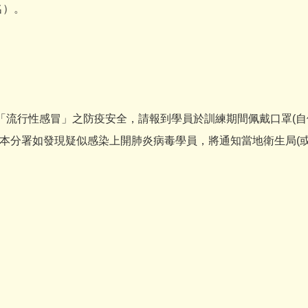
名）。
與「流行性感冒」之防疫安全，請報到學員於訓練期間佩戴口罩(自備
分署如發現疑似感染上開肺炎病毒學員，將通知當地衛生局(或撥