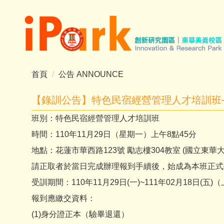
跳
到
主
要
內
容
首頁
公告 ANNOUNCE
區
【錄訓公告】特色民宿經營管理人才培訓班
班別：特色民宿經營管理人才培訓班
時間：110年11月29日（星期一）上午8點45分
地點：花蓮市華西路123號 勵志樓304教室 (國立東華
請正取者於當日完成辦理報到手續後，始成為本班正式
受訓期間：110年11月29日(一)~111年02月18日(五
報到應繳交資料：
(1)身分證正本（驗畢退還）