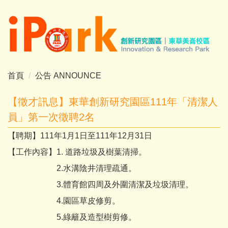
跳
到
主
要
內
容
首頁
公告 ANNOUNCE
區
【徵才訊息】東華創新研究園區111年「清潔人
員」第一次徵聘2名
【聘期】111年1月1日至111年12月31日
【工作內容】1. 道路垃圾及樹葉清掃。
2.水溝陰井清理疏通。
3.體育館四周及外圍清潔及垃圾清理。
4.園區草皮修剪。
5.綠籬及造型樹剪修。