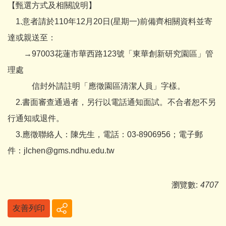
【甄選方式及相關說明】
1.意者請於110年12月20日(星期一)前備齊相關資料並寄
達或親送至：
→97003花蓮市華西路123號「東華創新研究園區」管
理處
信封外請註明「應徵園區清潔人員」字樣。
2.書面審查通過者，另行以電話通知面試。不合者恕不另
行通知或退件。
3.應徵聯絡人：陳先生，電話：03-8906956；電子郵
件：jlchen@gms.ndhu.edu.tw
瀏覽數:
4707
友善列印