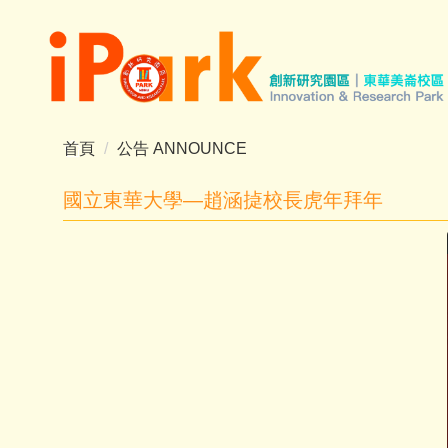
跳
到
主
要
內
容
首頁
公告 ANNOUNCE
區
國立東華大學—趙涵㨗校長虎年拜年