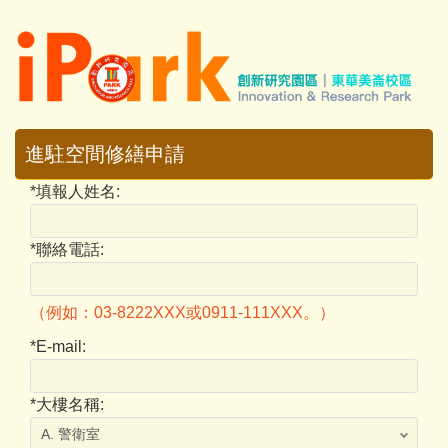
跳
到
主
要
內
容
進駐空間修繕申請
區
*
填報人姓名:
*
聯絡電話:
（例如：03-8222XXX或0911-111XXX。）
*
E-mail:
*
大樓名稱: