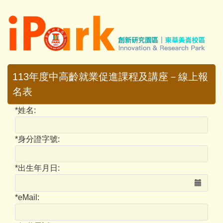
跳
到
主
要
內
容
113年度中高齡就業促進課程及講座－線上報
區
名表
*
姓名:
*
身分證字號:
*
出生年月日:
*
eMail: