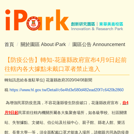
跳
到
主
要
內
容
首頁
關於園區 About iPark
園區公告 Announcement
區
【防疫公告】轉知-花蓮縣政府宣布4月9日起前
往轄內各大據點未戴口罩者禁止進入
轉知訊息給各進駐單位} 花蓮縣政府2020/04/08新聞
稿
https://www.hl.gov.tw/Detail/
c6e4fd3e580d482ead20f7c6420b28
60
為增強民眾防疫意識，不容花蓮縣發生防疫破口，
花蓮縣政府宣布，
自4
月9日起
民眾前往轄內機關所屬各大集聚會場所，如各級學校、
社區關懷
站、失智據點、文健站、伯公站及社福中心、親子館、
縣老人館、樂活
館、長青大學⋯等，須全面配戴口罩才能進入場所，
請鄉親共同為防疫盡