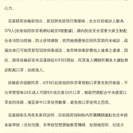
心力。
花蓮縣長徐榛蔚指出，新冠肺炎疫情日漸嚴峻，
全台目前確診人數為
379人(依衛福部疾管署網站截至8號數據)
，國內防疫安全需要大家主動配
合各項防治措施，防止疫情擴散，
然而她擔憂無症狀民眾因尚未確診，
疏
漏自身已可能受新型冠狀病毒感染，
進而將病毒影響他人健康之虞慮，因
此，
縣長徐榛蔚宣布花蓮縣從4月9日開始，
民眾進入機關所屬各大據點務
必配戴口罩，始能進入。
徐榛蔚亦提醒民眾，
4月9日起衛福部疾管署推動口罩實名制升級版，
不
分單雙號每14天成人可購9片或兒童10片口罩，
鄉親們應配合中央購置口
罩規則添購，備妥家中口罩使用數量，
避免無口罩使用之恐慌。
花蓮縣衛生局長朱家祥說明，
目前縣府強制轄內所屬機關據點包含本縣
各級學校（含幼兒園、
非學校型態實驗教育機構、短期補習班、社區大