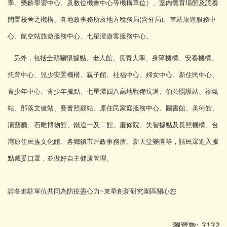
學、樂齡學習中心、
及數位機會中心等機構單位）、
室內體育場館及認養
閒置校舍之機構、各地政事務所及地方稅務局(
含分局)、車站旅遊服務中
心、航空站旅遊服務中心、
七星潭遊客服務中心。
另外，包括全縣關懷據點、老人館、長青大學、身障機構、
安養機構、
托育中心、兒少安置機構、親子館、社福中心、
婦女中心、新住民中心、
青少年中心、青少年據點、
七星潭四八高地戰備坑道、伯公照護站、福氣
站、部落文健站、
賽普照顧站、原住民家庭服務中心、圖書館、美術館、
演藝廳、
石雕博物館、鐵道一及二館、慶修院、失智據點及長照機構、
台
灣原住民族文化館、各鄉鎮市戶政事務所、新天堂樂園等，
請民眾進入據
點戴妥口罩，並做好自主健康管理。
請各進駐單位共同為防疫盡心力~東華創新研究園區關心您
瀏覽數:
3132