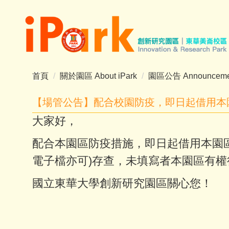
跳
到
主
要
內
容
首頁
關於園區 About iPark
園區公告 Announceme
區
【場管公告】配合校園防疫，即日起借用本
大家好，
配合本園區防疫措施，即日起借用本園
電子檔亦可)存查，未填寫者本園區有
國立東華大學創新研究園區關心您！