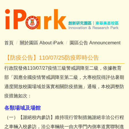
跳
到
主
要
內
容
首頁
關於園區 About iPark
園區公告 Announcement
區
【防疫公告】110/07/25防疫即時公告
行政院發佈110/07/27疫情三級警戒調降至二級，依據教育
部「因應全國疫情警戒調降至第二級，大專校院得評估暑期
適度開放校園場域並落實相關防疫措施」通報，本校調整防
疫措施如次：
各類場域及場館
（一）【謝絕校內參訪】維持現行管制措施謝絕非洽公行程
之車輛入校參訪，洽公車輛統一由大學門內側車道實聯制進