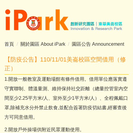
跳
到
主
要
內
容
首頁
關於園區 About iPark
園區公告 Announcement
區
【防疫公告】110/11/01美崙校區空間借用（修
正）
1.開放一般教室及運動場館有條件借用。借用單位應落實遵
守實聯制、體溫量測、維持保持社交距離（總量控管室內空
間至少2.25平方米/人、室外至少1平方米/人）、全程佩戴口
罩,除補充水分外禁止飲食,並配合簽署防疫切結書,經審查後
方可同意借用。
2.開放戶外操場供附近民眾運動使用。