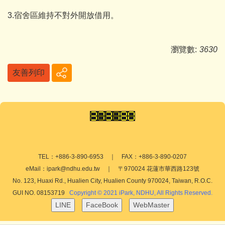
3.宿舍區維持不對外開放借用。
瀏覽數:
3630
友善列印
TEL：+886-3-890-6953 ｜ FAX：+886-3-890-0207
eMail：ipark@ndhu.edu.tw ｜ 〒970024 花蓮市華西路123號
No. 123, Huaxi Rd., Hualien City, Hualien County 970024, Taiwan, R.O.C.
GUI NO. 08153719
Copyright © 2021 iPark, NDHU, All Rights Reserved.