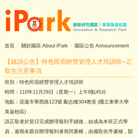
跳
到
主
要
內
容
首頁
關於園區 About iPark
園區公告 Announcement
區
【錄訓公告】特色民宿經營管理人才培訓班─正
取生注意事項
班別：特色民宿經營管理人才培訓班
時間：110年11月29日（星期一）上午8點45分
地點：花蓮市華西路123號 勵志樓304教室 (國立東華大學
美崙校區)
請正取者於當日完成辦理報到手續後，始成為本班正式學
員，逾期未親自辦理報到者視同棄權，由備取依序遞補，額