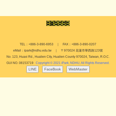
TEL：+886-3-890-6953 ｜ FAX：+886-3-890-0207
eMail：ipark@ndhu.edu.tw ｜ 〒970024 花蓮市華西路123號
No. 123, Huaxi Rd., Hualien City, Hualien County 970024, Taiwan, R.O.C.
GUI NO. 08153719
Copyright © 2021 iPark, NDHU, All Rights Reserved.