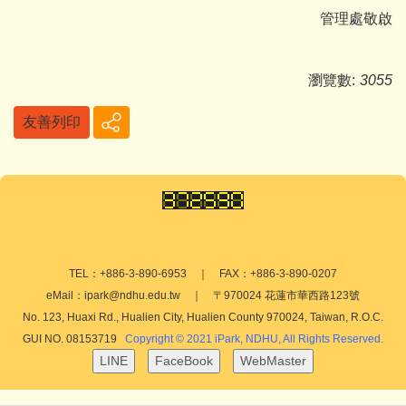
管理處敬啟
瀏覽數:
3055
友善列印
TEL：+886-3-890-6953 ｜ FAX：+886-3-890-0207
eMail：ipark@ndhu.edu.tw ｜ 〒970024 花蓮市華西路123號
No. 123, Huaxi Rd., Hualien City, Hualien County 970024, Taiwan, R.O.C.
GUI NO. 08153719
Copyright © 2021 iPark, NDHU, All Rights Reserved.