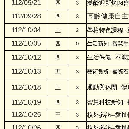
112/09/21
四
樂齡迎新烤肉會-慶
3
112/09/28
高齡健康自主管
四
3
112/10/04
三
學校特色課程-
3
112/10/05
四
0
生活新知--智慧
112/10/12
四
生活保健--不
3
112/10/13
五
3
藝術賞析--國際石雕
112/10/18
三
運動與休閒--體
3
112/10/19
四
智慧科技新知-
3
112/10/25
三
校外參訪--愛植
3
112/10/26
四
校外參訪--愛植
3