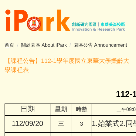
跳
到
主
要
內
容
首頁
關於園區 About iPark
園區公告 Announcement
區
【課程公告】112-1學年度國立東華大學樂齡大
學課程表
11
日期
星期
時數
上午0
112/09/20
1.始業式2.
三
3