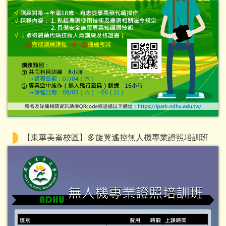
【東華美崙校區】多旋翼遙控無人機專業證照培訓班