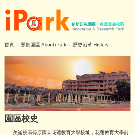
跳
到
主
要
內
容
首頁
關於園區 About iPark
歷史沿革 History
區
園區校史
美崙校區係原國立花蓮教育大學校址，花蓮教育大學前