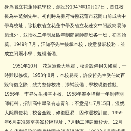
身為省立花蓮師範學校，創設於1947年10月27日，首任校
長為林范劍先生。初創時為縣府特撥花蓮市花岡山前成功中
學為校址，除接收省立花蓮中學及省立花蓮女中附設簡易師
範班外，並招收二年制及四年制簡易師範班各一班，初基始
奠。1949年7月，汪知亭先生接掌本校，銳意發展校務，並
成立附屬小學，規模漸備。
1951年10月，花蓮遭逢大地震，校舍設備損失慘重，一
時難以修復。1953年8月，本校易長，許俊哲先生受任於百
毀待復之際，致力整修校務，添補設備，學校現復舊觀。
1956年，李昇先生接掌本校。1958年奉令增辦一年制特別
師範科，招訓高中畢業有志青年；不意是年7月15日，溫妮
大颱風侵花，校舍全毀，修復匪易，因作遷校計畫。1959
年6月奉准遷至美崙校區現址，7月動工興建新校舍。12月