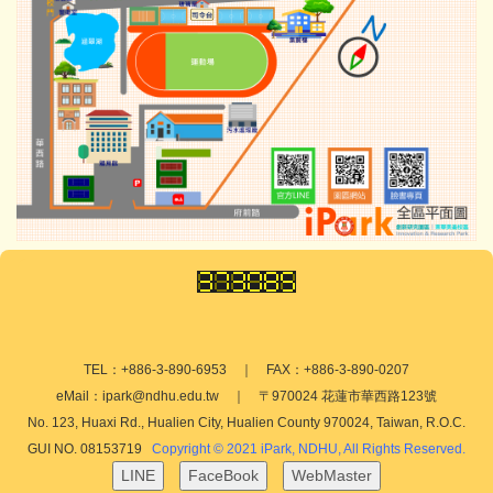
TEL：+886-3-890-6953 ｜ FAX：+886-3-890-0207
eMail：ipark@ndhu.edu.tw ｜ 〒970024 花蓮市華西路123號
No. 123, Huaxi Rd., Hualien City, Hualien County 970024, Taiwan, R.O.C.
GUI NO. 08153719
Copyright © 2021 iPark, NDHU, All Rights Reserved.