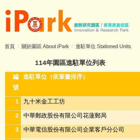
跳
到
主
要
內
容
首頁
關於園區 About iPark
進駐單位 Stationed Units
區
114
年園區進駐單位列表
編
進駐單位（依筆畫排序）
號
1
九十米金工工坊
2
中華郵政股份有限公司花蓮郵局
3
中華電信股份有限公司企業客戶分公司