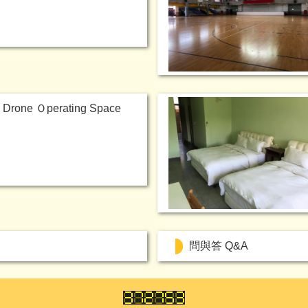
ne Ｏperating Space
問與答 Q&A