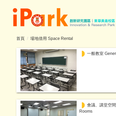
跳
到
主
要
內
容
首頁
場地借用 Space Rental
區
一般教室 General
會議、講堂空間 Con
Rooms