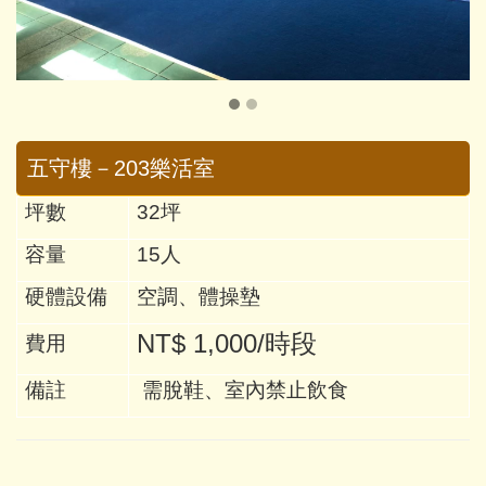
五守樓－203樂活室
坪數
32坪
容量
15
人
硬體設備
空調、體操墊
NT$ 1,000/時段
費用
備註
需脫鞋、室內禁止飲食