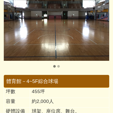
體育館－4~5F綜合球場
坪數
455
坪
容量
約2,000
人
硬體設備
球架、座位席、舞台。