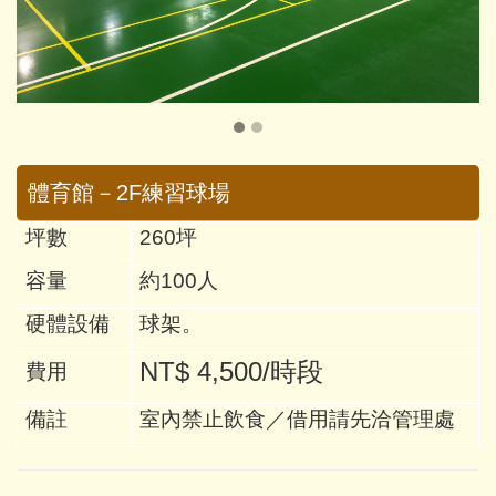
體育館－2F練習球場
坪數
260
坪
容量
約100
人
硬體設備
球架。
NT$ 4,500/時段
費用
備註
室內禁止飲食／
借用請先洽管理處